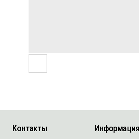
Контакты
Информация
г. Москва,
Каталог
п. Воскресенское, 59, стр. 1
О компании
Пн-Сб с 8:00 до 18:00
Как мы работаем
8 (495) 105-98-84