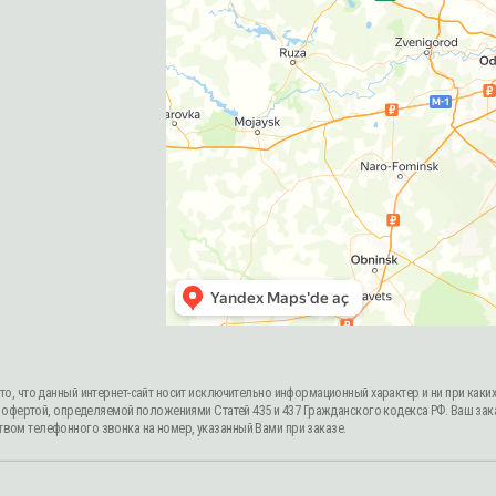
ный интернет-сайт носит исключительно информационный характер и ни при каких условиях информац
 определяемой положениями Статей 435 и 437 Гражданского кодекса РФ. Ваш заказ, включая стоимость
ного звонка на номер, указанный Вами при заказе.