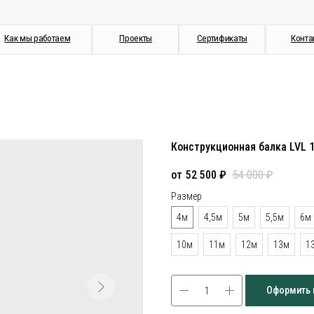
работаем
Проекты
Сертификаты
Контакты
Конструкционная балка LVL 
52 500
₽
54 000
₽
Размер
4м
4,5м
5м
5,5м
6м
10м
11м
12м
13м
1
Оформить 