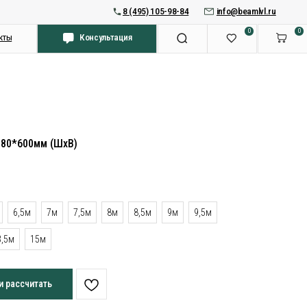
8 (495) 105-98-84
info@beamlvl.ru
0
0
Консультация
180*600мм (ШхВ)
6,5м
7м
7,5м
8м
8,5м
9м
9,5м
3,5м
15м
и рассчитать