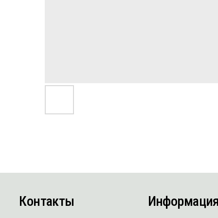
Контакты
Информация
г. Москва,
Каталог
п. Воскресенское, 59, стр. 1
О компании
Пн-Сб с 8:00 до 18:00
Как мы работаем
8 (495) 105-98-84