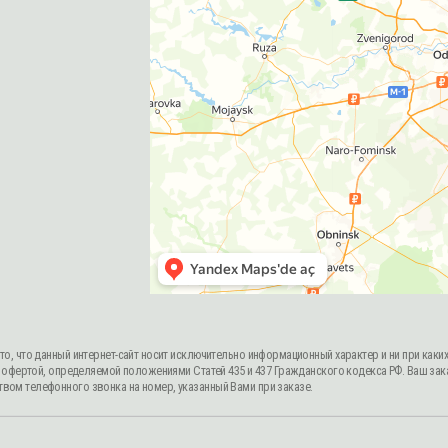
ный интернет-сайт носит исключительно информационный характер и ни при каких условиях информац
 определяемой положениями Статей 435 и 437 Гражданского кодекса РФ. Ваш заказ, включая стоимость
ного звонка на номер, указанный Вами при заказе.