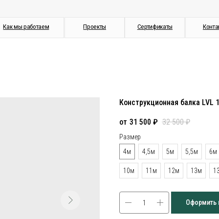
работаем
Проекты
Сертификаты
Контакты
Конструкционная балка LVL 
31 500
₽
32 500
₽
Размер
4м
4,5м
5м
5,5м
6м
10м
11м
12м
13м
1
Оформить 