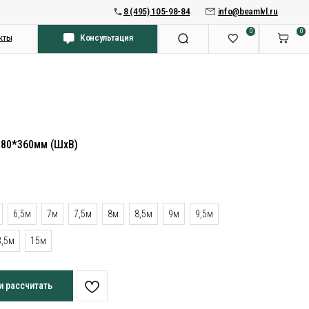
8 (495) 105-98-84
info@beamlvl.ru
0
0
Консультация
180*360мм (ШхВ)
6,5м
7м
7,5м
8м
8,5м
9м
9,5м
3,5м
15м
и рассчитать