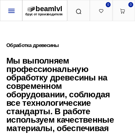
0
0
beamlvl
брус от производителя
Обработка древесины
Мы выполняем
профессиональную
обработку древесины на
современном
оборудовании, соблюдая
все технологические
стандарты. В работе
используем качественные
материалы, обеспечивая
долговечность и
эстетичность каждой
детали
Предлагаем следующие виды обработки:
Строгание
— придаём поверхности
ровность и гладкость