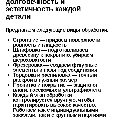
Шлифовка
— подготавливаем
древесину к покрытию, убираем
шероховатости
Фрезеровка
— создаём фигурные
элементы и пазы под соединения
Торцовка и распиловка
— точный
раскрой в нужный размер
Пропитка и покрытие
— защита от
влаги, насекомых и ультрафиолета
Каждый этап обработки
контролируется вручную, чтобы
гарантировать высокое качество.
Работаем как с индивидуальными
заказами, так и с крупными партиями
для бизнеса
Контакты
г. Москва,
п. Воскресенское, 59, стр.
1
Пн-Сб с 8:00 до 18:00
8 (495) 105-98-84
Консультация