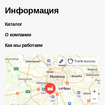
Запросить расчёт
Обращаем Ваше внимание на то, что данный интернет-сайт
носит исключительно информационный характер и ни при
каких условиях информационные материалы и цены,
размещенные на сайте, не являются публичной офертой,
определяемой положениями Статей 435 и 437 Гражданского
кодекса РФ. Ваш заказ, включая стоимость и наличие
товара, будет подтвержден нашим менеджером
посредством телефонного звонка на номер, указанный
Вами при заказе.
ООО ПРОГРЕСС
ОГРН 1147746608679
Политика конфиденциальности